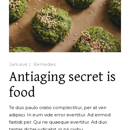
JanLeve
Remedies
Antiaging secret is
food
Te duo paulo oratio complectitur, per at veri
adipisci. In eum vide error evertitur. Ad eirmod
fastidii per. Qui ne quaeque evertitur. Ad duo
tantas dictas iudicabit, in pri civibu