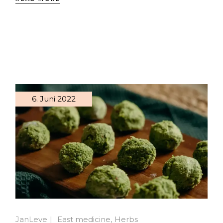
6. Juni 2022
JanLeve
East medicine
Herbs