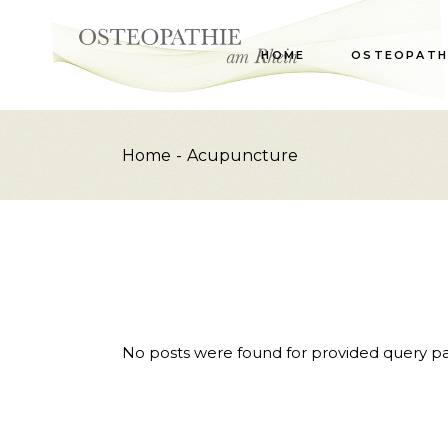
Skip
to
the
content
HOME
OSTEOPATH
Home
Acupuncture
No posts were found for provided query p