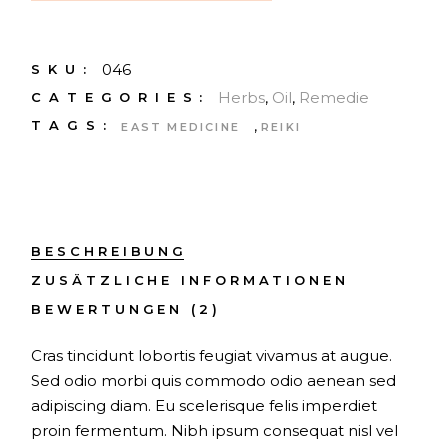
046
SKU:
Herbs
,
Oil
,
Remedie
CATEGORIES:
,
TAGS:
EAST MEDICINE
REIKI
BESCHREIBUNG
ZUSÄTZLICHE INFORMATIONEN
BEWERTUNGEN (2)
Cras tincidunt lobortis feugiat vivamus at augue.
Sed odio morbi quis commodo odio aenean sed
adipiscing diam. Eu scelerisque felis imperdiet
proin fermentum. Nibh ipsum consequat nisl vel