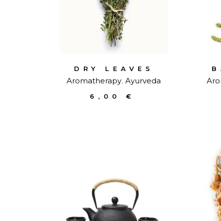
DRY LEAVES
B
Aromatherapy
Ayurveda
Aro
6,00
€