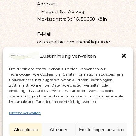
Adresse:
1. Etage, 1 & 2 Aufzug
Mevissenstraße 16, 50668 Köln
E-Mail:
osteopathie-am-rhein@gmx.de
Zustimmung verwalten
Telefon:
0221 1399199
Um dir ein optimales Erlebnis zu bieten, verwenden wir
Technologien wie Cookies, um Geräteinformationen zu speichern
Instagram:
und/oder darauf zuzugreifen. Wenn du diesen Technologien
zustimmst, können wir Daten wie das Surfverhalten oder
osteopathie_am_rhein
eindeutige IDs auf dieser Website verarbeiten. Wenn du deine
Zustimmung nicht erteilst oder zurückziehst, können bestimmte
Merkmale und Funktionen beeinträchtigt werden.
Dienste verwalten
Akzeptieren
Ablehnen
Einstellungen ansehen
© 2024 OSTEOPATHIE am Rhein