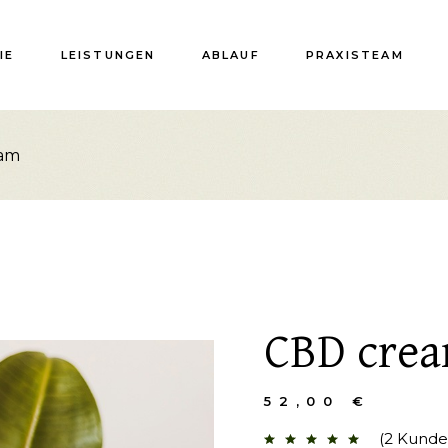
IE
LEISTUNGEN
ABLAUF
PRAXISTEAM
am
CBD cre
52,00
€
(
2
Kunde