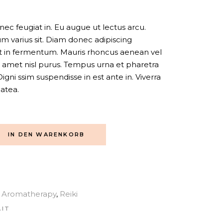
s nec feugiat in. Eu augue ut lectus arcu.
 varius sit. Diam donec adipiscing
iat in fermentum. Mauris rhoncus aenean vel
sit amet nisl purus. Tempus urna et pharetra
gni ssim suspendisse in est ante in. Viverra
latea.
IN DEN WARENKORB
Aromatherapy
,
Reiki
AIT