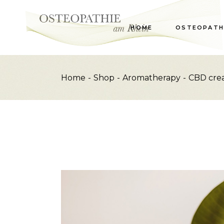
Skip
to
the
content
HOME
OSTEOPATH
Home
Shop
Aromatherapy
CBD cre