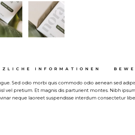
TZLICHE INFORMATIONEN
BEWE
 augue. Sed odio morbi quis commodo odio aenean sed adipisc
l vel pretium. Et magnis dis parturient montes. Nibh ipsu
lvinar neque laoreet suspendisse interdum consectetur libe