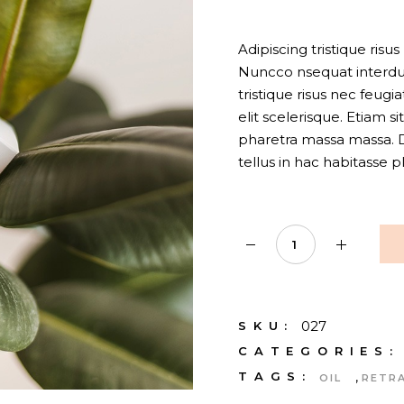
Adipiscing tristique risu
Nuncco nsequat interdum
tristique risus nec feug
elit scelerisque. Etiam 
pharetra massa massa. Di
tellus in hac habitasse p
CBD cream quantity
027
SKU:
CATEGORIES:
,
TAGS:
OIL
RETR