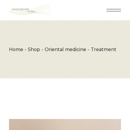
Skip
to
the
content
Home
Shop
Oriental medicine
Treatment