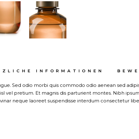
TZLICHE INFORMATIONEN
BEWE
 augue. Sed odio morbi quis commodo odio aenean sed adipisc
l vel pretium. Et magnis dis parturient montes. Nibh ipsu
lvinar neque laoreet suspendisse interdum consectetur libe