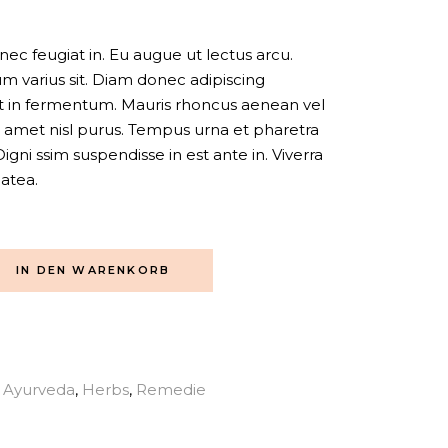
s nec feugiat in. Eu augue ut lectus arcu.
 varius sit. Diam donec adipiscing
iat in fermentum. Mauris rhoncus aenean vel
sit amet nisl purus. Tempus urna et pharetra
gni ssim suspendisse in est ante in. Viverra
latea.
IN DEN WARENKORB
Ayurveda
,
Herbs
,
Remedie