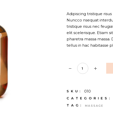
Adipiscing tristique risu
Nuncco nsequat interdum
tristique risus nec feug
elit scelerisque. Etiam 
pharetra massa massa. Di
tellus in hac habitasse p
Lavander quantity
010
SKU:
CATEGORIES:
TAG:
MASSAGE